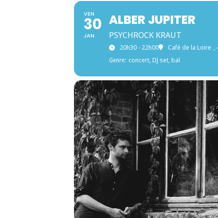
VEN
ALBER JUPITER
30
PSYCHROCK KRAUT
JAN
20h30 - 22h00
Café de la Loire
,
Genre:
concert, DJ set, bal