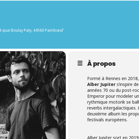
 4 quai Boulay Paty, 44560 Paimbœuf
À propos
Formé à Rennes en 2018, 
Alber Jupiter
s’inspire de
années 70 ou du post-roc
Emperor pour modeler un 
rythmique motorik se ball
reverbs intergalactiques
deuxième album les propu
festivals européens.
Alber Jupiter sort en 201