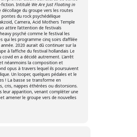
fiction. Intitulé
We Are Just Floating in
e décollage du groupe vers les routes
e pontes du rock psychédélique
lakzoid, Camera, Acid Mothers Temple
 attire l’attention de festivals
 heavy psyché comme le festival les
 qui les programme cinq soirs d’affilée
nnée. 2020 aurait dû continuer sur la
 à l’affiche du festival hollandais Le
u covid en a décidé autrement. L’arrêt
et néanmoins la composition et
ond opus à travers lequel ils poursuivent
lique. Un looper, quelques pédales et le
es ! La basse se transforme en
és, cris, nappes éthérées ou distorsions.
s leur apparition, venant compléter une
 et amener le groupe vers de nouvelles