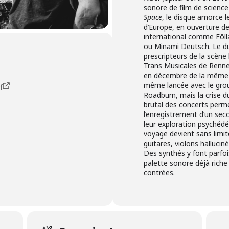
sonore de film de science-
Space
, le disque amorce l
d’Europe, en ouverture d
international comme Föl
ou Minami Deutsch. Le duo
prescripteurs de la scène
Trans Musicales de Rennes
en décembre de la même a
même lancée avec le groupe
f
Roadburn, mais la crise d
brutal des concerts perm
l’enregistrement d’un sec
leur exploration psychédé
voyage devient sans limit
guitares, violons hallucin
Des synthés y font parfoi
palette sonore déjà riche
contrées.